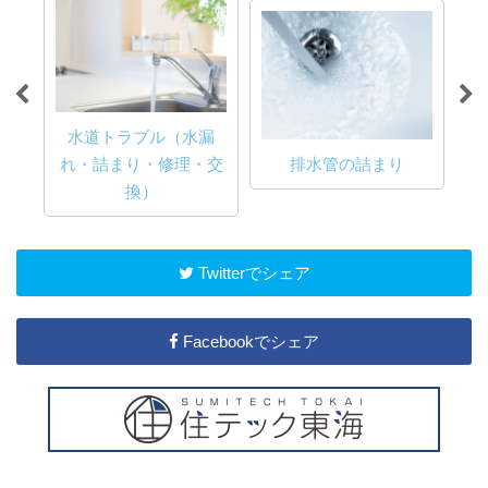
水道トラブル（水漏
け
れ・詰まり・修理・交
排水管の詰まり
換）
Twitterでシェア
Facebookでシェア