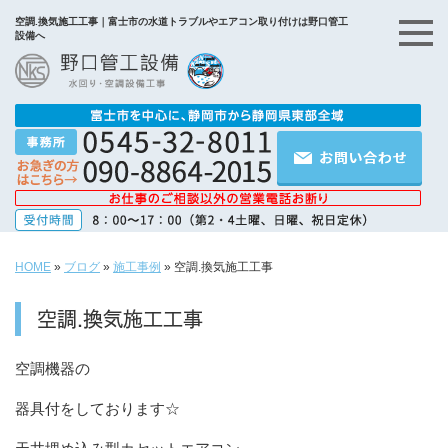
空調.換気施工工事｜富士市の水道トラブルやエアコン取り付けは野口管工
設備へ
HOME
»
ブログ
»
施工事例
»
空調.換気施工工事
空調.換気施工工事
空調機器の
器具付をしております☆