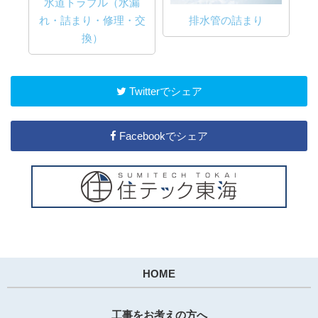
水道トラブル（水漏
け
れ・詰まり・修理・交
排水管の詰まり
換）
Twitterでシェア
Facebookでシェア
HOME
工事をお考えの方へ