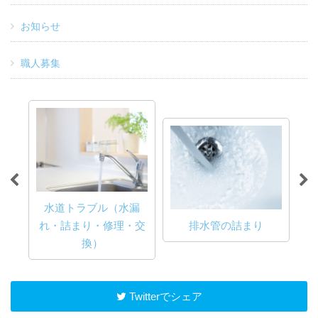
お知らせ
職人募集
水道トラブル（水漏
け
れ・詰まり・修理・交
排水管の詰まり
換）
Twitterでシェア